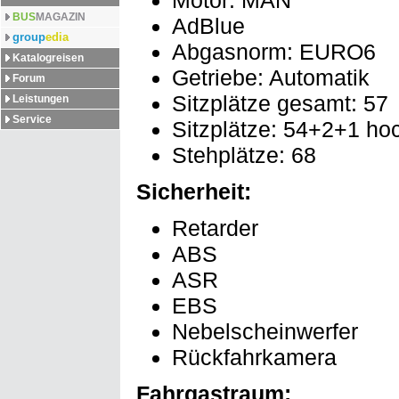
Motor: MAN
BUS
MAGAZIN
AdBlue
group
edia
Abgasnorm: EURO6
Katalogreisen
Getriebe: Automatik
Forum
Sitzplätze gesamt: 57
Leistungen
Service
Sitzplätze: 54+2+1 hoc
Stehplätze: 68
Sicherheit:
Retarder
ABS
ASR
EBS
Nebelscheinwerfer
Rückfahrkamera
Fahrgastraum: