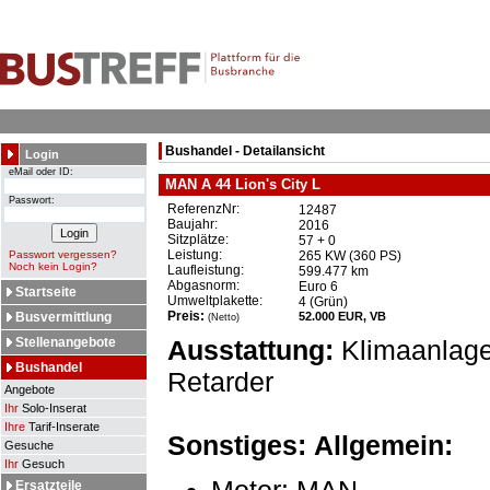
Bushandel - Detailansicht
Login
eMail oder ID:
MAN A 44 Lion's City L
Passwort:
ReferenzNr:
12487
Baujahr:
2016
Sitzplätze:
57 + 0
Leistung:
Passwort vergessen?
265 KW (360 PS)
Noch kein Login?
Laufleistung:
599.477 km
Abgasnorm:
Euro 6
Startseite
Umweltplakette:
4 (Grün)
Preis:
Busvermittlung
52.000 EUR, VB
(Netto)
Stellenangebote
Ausstattung:
Klimaanlage
Bushandel
Retarder
Angebote
Ihr
Solo-Inserat
Ihre
Tarif-Inserate
Sonstiges:
Allgemein:
Gesuche
Ihr
Gesuch
Ersatzteile