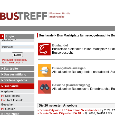
Bushandel - Bus Marktplatz für neue, gebrauchte B
Login
eMail oder ID:
Bushandel
Passwort:
Bustreff.de bietet den Online-Marktplatz für
Busse gesucht.
Passwort vergessen?
Noch kein Login?
Busangebote anzeigen
Startseite
Alle aktuellen Busangebote (Inserate) mit Su
Busvermittlung
Stellenangebote
Gesuche (Händlerzugang)
Bushandel
Alle aktuellen Busgesuche für gebrauchte Bu
Angebote
Ihr
Solo-Inserat
Ihre
Tarif-Inserate
Gesuche
Die 20 neuesten Angebote
Ihr
Gesuch
>
Scania Citywide LE 12m Klima 3x vorhanden
Bj. 2021,
12
>
Scania Scania Citywide LFA 18 m
Bj. 2016,
74.000 €
VB
Ersatzteile