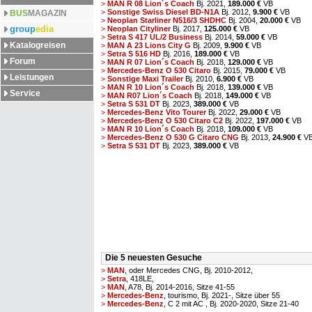
>
MAN R 08 Lion´s Coach
Bj. 2021,
189.000 €
VB
>
Sonstige Swiss Diesel BD-N1A
Bj. 2012,
9.900 €
VB
BUS
MAGAZIN
>
Neoplan Starliner N516/3 SHDHC
Bj. 2004,
20.000 €
VB
group
edia
>
Neoplan Cityliner
Bj. 2017,
125.000 €
VB
>
Setra S 417 UL/2 Business
Bj. 2014,
59.000 €
VB
Katalogreisen
>
MAN A 23 Lions City G
Bj. 2009,
9.900 €
VB
>
Setra S 516 HD
Bj. 2016,
189.000 €
VB
Forum
>
MAN R 07 Lion´s Coach
Bj. 2018,
129.000 €
VB
>
Mercedes-Benz O 530 Citaro
Bj. 2015,
79.000 €
VB
Leistungen
>
Sonstige Maxi Trailer
Bj. 2010,
6.900 €
VB
>
MAN R 10 Lion´s Coach
Bj. 2018,
139.000 €
VB
Service
>
MAN R07 Lion´s Coach
Bj. 2018,
149.000 €
VB
>
Setra S 531 DT
Bj. 2023,
389.000 €
VB
>
Mercedes-Benz Vito Tourer
Bj. 2022,
29.000 €
VB
>
Mercedes-Benz O 530 Citaro C2
Bj. 2022,
197.000 €
VB
>
MAN R 10 Lion´s Coach
Bj. 2018,
109.000 €
VB
>
Mercedes-Benz O 530 G Citaro CNG
Bj. 2013,
24.900 €
V
>
Setra S 531 DT
Bj. 2023,
389.000 €
VB
Die 5 neuesten Gesuche
>
MAN
, oder Mercedes CNG, Bj. 2010-2012,
>
Setra
, 418LE,
>
MAN
, A78, Bj. 2014-2016, Sitze 41-55
>
Mercedes-Benz
, tourismo, Bj. 2021-, Sitze über 55
>
Mercedes-Benz
, C 2 mit AC , Bj. 2020-2020, Sitze 21-40