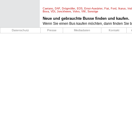
Caetano
,
DAF
,
Drögmöller
,
EOS
,
Ernst-Auwärter
,
Fiat
,
Ford
,
Ikarus
,
Iri
Bova
,
VDL Jonckheere
,
Volvo
,
VW
,
Sonstige
Neue und gebrauchte Busse finden und kaufen.
Wenn Sie einen Bus kaufen möchten, dann finden Sie b
Datenschutz
Presse
Mediadaten
Kontakt