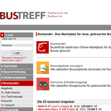
Bushandel - Bus Marktplatz für neue, gebrauchte B
Login
eMail oder ID:
Bushandel
Passwort:
Bustreff.de bietet den Online-Marktplatz für
Busse gesucht.
Passwort vergessen?
Noch kein Login?
Busangebote anzeigen
Startseite
Alle aktuellen Busangebote (Inserate) mit Su
Busvermittlung
Stellenangebote
Gesuche (Händlerzugang)
Bushandel
Alle aktuellen Busgesuche für gebrauchte Bu
Angebote
Ihr
Solo-Inserat
Ihre
Tarif-Inserate
Gesuche
Die 20 neuesten Angebote
Ihr
Gesuch
>
MAN R 07 Lion´s Coach
Bj. 2018,
129.000 €
VB
>
Mercedes-Benz O 530 Citaro
Bj. 2015,
79.000 €
VB
Ersatzteile