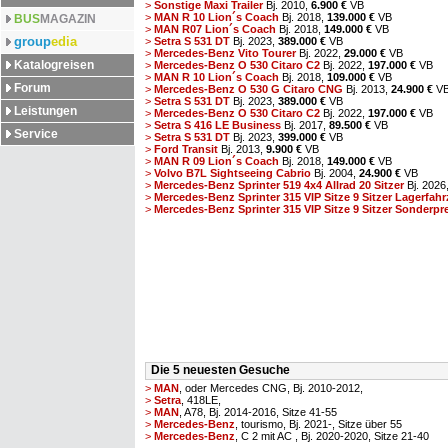
>
Sonstige Maxi Trailer
Bj. 2010,
6.900 €
VB
>
MAN R 10 Lion´s Coach
Bj. 2018,
139.000 €
VB
BUS
MAGAZIN
>
MAN R07 Lion´s Coach
Bj. 2018,
149.000 €
VB
group
edia
>
Setra S 531 DT
Bj. 2023,
389.000 €
VB
>
Mercedes-Benz Vito Tourer
Bj. 2022,
29.000 €
VB
Katalogreisen
>
Mercedes-Benz O 530 Citaro C2
Bj. 2022,
197.000 €
VB
>
MAN R 10 Lion´s Coach
Bj. 2018,
109.000 €
VB
Forum
>
Mercedes-Benz O 530 G Citaro CNG
Bj. 2013,
24.900 €
V
>
Setra S 531 DT
Bj. 2023,
389.000 €
VB
Leistungen
>
Mercedes-Benz O 530 Citaro C2
Bj. 2022,
197.000 €
VB
>
Setra S 416 LE Business
Bj. 2017,
89.500 €
VB
Service
>
Setra S 531 DT
Bj. 2023,
399.000 €
VB
>
Ford Transit
Bj. 2013,
9.900 €
VB
>
MAN R 09 Lion´s Coach
Bj. 2018,
149.000 €
VB
>
Volvo B7L Sightseeing Cabrio
Bj. 2004,
24.900 €
VB
>
Mercedes-Benz Sprinter 519 4x4 Allrad 20 Sitzer
Bj. 2026
>
Mercedes-Benz Sprinter 315 VIP Sitze 9 Sitzer Lagerfahr
>
Mercedes-Benz Sprinter 315 VIP Sitze 9 Sitzer Sonderprei
Die 5 neuesten Gesuche
>
MAN
, oder Mercedes CNG, Bj. 2010-2012,
>
Setra
, 418LE,
>
MAN
, A78, Bj. 2014-2016, Sitze 41-55
>
Mercedes-Benz
, tourismo, Bj. 2021-, Sitze über 55
>
Mercedes-Benz
, C 2 mit AC , Bj. 2020-2020, Sitze 21-40