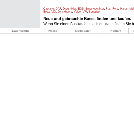
Caetano
,
DAF
,
Drögmöller
,
EOS
,
Ernst-Auwärter
,
Fiat
,
Ford
,
Ikarus
,
Iri
Bova
,
VDL Jonckheere
,
Volvo
,
VW
,
Sonstige
Neue und gebrauchte Busse finden und kaufen.
Wenn Sie einen Bus kaufen möchten, dann finden Sie b
Datenschutz
Presse
Mediadaten
Kontakt