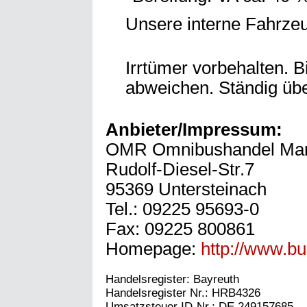
Unsere interne Fahrz
Irrtümer vorbehalten. 
abweichen. Ständig üb
Anbieter/Impressum:
OMR Omnibushandel Mar
Rudolf-Diesel-Str.7
95369 Untersteinach
Tel.: 09225 95693-0
Fax: 09225 800861
Homepage:
http://www.bu
Handelsregister: Bayreuth
Handelsregister Nr.: HRB4326
Umsatzsteuer ID-Nr.: DE 249157685