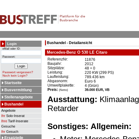
Bushandel - Detailansicht
Login
eMail oder ID:
Mercedes-Benz O 530 LE Citaro
Passwort:
ReferenzNr:
11876
Baujahr:
2012
Sitzplätze:
48 + 0
Leistung:
Passwort vergessen?
220 KW (299 PS)
Noch kein Login?
Laufleistung:
789.436 km
Abgasnorm:
Euro 6
Startseite
Umweltplakette:
4 (Grün)
Preis:
Busvermittlung
39.000 EUR, VB
(Netto)
Stellenangebote
Ausstattung:
Klimaanlag
Bushandel
Retarder
Angebote
Ihr
Solo-Inserat
Ihre
Tarif-Inserate
Sonstiges:
Allgemein:
Gesuche
Ihr
Gesuch
Ersatzteile