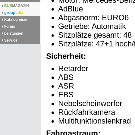
Motor: Mercedes-Ben
BUS
MAGAZIN
AdBlue
group
edia
Abgasnorm: EURO6
Katalogreisen
Getriebe: Automatik
Forum
Sitzplätze gesamt: 48
Leistungen
Service
Sitzplätze: 47+1 hoch/
Sicherheit:
Retarder
ABS
ASR
EBS
Nebelscheinwerfer
Rückfahrkamera
Multifunktionslenkrad
Fahrgastraum: