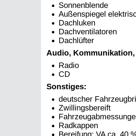
Sonnenblende
Außenspiegel elektris
Dachluken
Dachventilatoren
Dachlüfter
Audio, Kommunikation, 
Radio
CD
Sonstiges:
deutscher Fahrzeugbri
Zwillingsbereift
Fahrzeugabmessungen:
Radkappen
Bereifung: VA ca. 40 