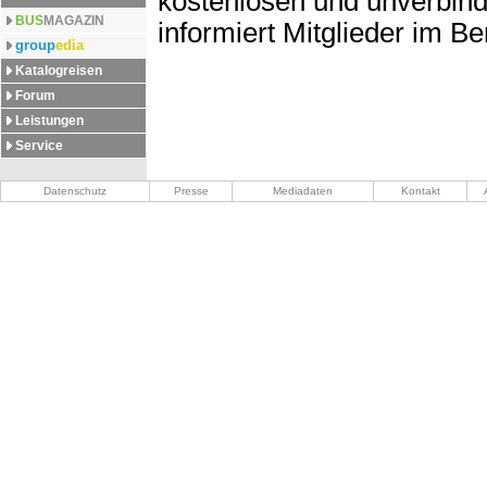
kostenlosen und unverbin
BUS
MAGAZIN
informiert Mitglieder im B
group
edia
Katalogreisen
Forum
Leistungen
Service
Datenschutz
Presse
Mediadaten
Kontakt