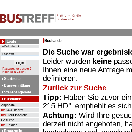
Bushandel
Login
eMail oder ID:
Die Suche war ergebnisl
Passwort:
Leider wurden
keine
passe
Ihnen eine neue Anfrage m
Passwort vergessen?
Noch kein Login?
definieren.
Startseite
Busvermittlung
Zurück zur Suche
Stellenangebote
Tipp:
Haben Sie zuvor eine
Bushandel
215 HD", empfiehlt es sich
Angebote
Ihr
Solo-Inserat
Achtung:
Wird Ihre gesuc
Ihre
Tarif-Inserate
Gesuche
derzeit nicht angeboten, h
Ihr
Gesuch
Ersatzteile