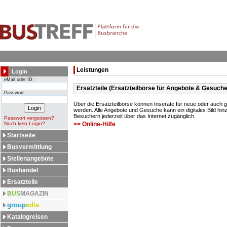
Leistungen
Login
eMail oder ID:
Ersatzteile (Ersatzteilbörse für Angebote & Gesuche
Passwort:
Über die Ersatzteilbörse können Inserate für neue oder auch 
werden. Alle Angebote und Gesuche kann ein digitales Bild hinz
Besuchern jederzeit über das Internet zugänglich.
Passwort vergessen?
Noch kein Login?
>> Online-Hilfe
Startseite
Busvermittlung
Stellenangebote
Bushandel
Ersatzteile
BUS
MAGAZIN
group
edia
Katalogreisen