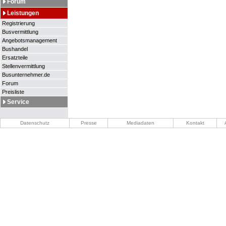
Forum
Leistungen
Registrierung
Busvermittlung
Angebotsmanagement
Bushandel
Ersatzteile
Stellenvermittlung
Busunternehmer.de
Forum
Preisliste
Service
Datenschutz
Presse
Mediadaten
Kontakt