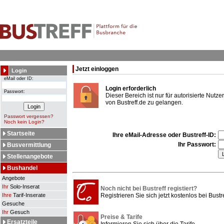
Jetzt einloggen
Login
eMail oder ID:
Login erforderlich
Passwort:
Dieser Bereich ist nur für autorisierte Nut
von Bustreff.de zu gelangen.
Passwort vergessen?
Noch kein Login?
Startseite
Ihre eMail-Adresse oder Bustreff-ID:
Ihr Passwort:
Busvermittlung
Stellenangebote
Bushandel
Angebote
Ihr
Solo-Inserat
Noch nicht bei Bustreff registiert?
Ihre
Tarif-Inserate
Registrieren Sie sich jetzt kostenlos bei Bustre
Gesuche
Ihr
Gesuch
Preise & Tarife
Ersatzteile