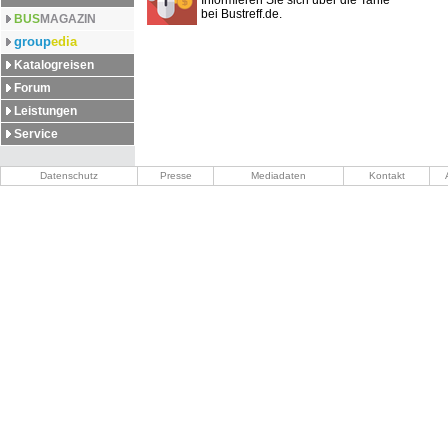
Informieren Sie sich über die Tarife
bei Bustreff.de.
BUS
MAGAZIN
group
edia
Katalogreisen
Forum
Leistungen
Service
Datenschutz
Presse
Mediadaten
Kontakt