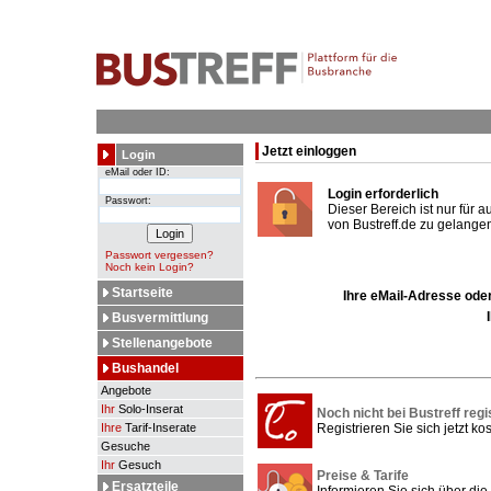
Jetzt einloggen
Login
eMail oder ID:
Login erforderlich
Passwort:
Dieser Bereich ist nur für 
von Bustreff.de zu gelangen
Passwort vergessen?
Noch kein Login?
Startseite
Ihre eMail-Adresse oder
Busvermittlung
Stellenangebote
Bushandel
Angebote
Ihr
Solo-Inserat
Noch nicht bei Bustreff regi
Ihre
Tarif-Inserate
Registrieren Sie sich jetzt kos
Gesuche
Ihr
Gesuch
Preise & Tarife
Ersatzteile