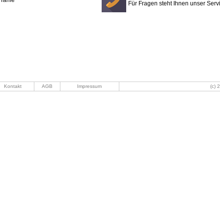
Tarife
Für Fragen steht Ihnen unser Ser
Kontakt
AGB
Impressum
(c) 