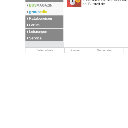
Informieren Sie sich über die 
bei Bustreff.de.
BUS
MAGAZIN
group
edia
Katalogreisen
Forum
Leistungen
Service
Datenschutz
Presse
Mediadaten