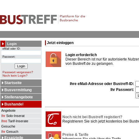
Jetzt einloggen
Login
eMail oder ID:
Login erforderlich
Passwort:
Dieser Bereich ist nur für autorisierte Nut
von Bustreff.de zu gelangen.
Passwort vergessen?
Noch kein Login?
Startseite
Ihre eMail-Adresse oder Bustreff-ID:
Ihr Passwort:
Busvermittlung
Stellenangebote
Bushandel
Angebote
Ihr
Solo-Inserat
Noch nicht bei Bustreff registiert?
Ihre
Tarif-Inserate
Registrieren Sie sich jetzt kostenlos bei Bustre
Gesuche
Ihr
Gesuch
Preise & Tarife
Ersatzteile