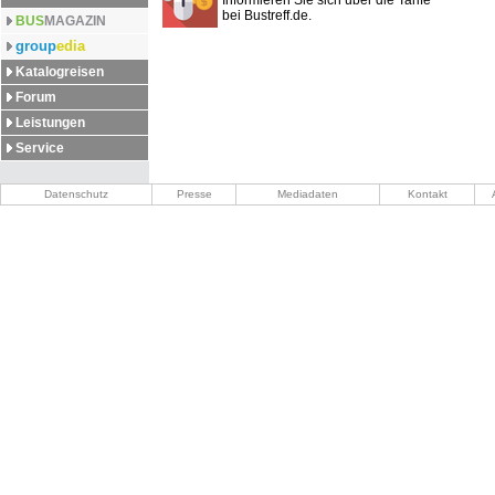
Informieren Sie sich über die Tarife
bei Bustreff.de.
BUS
MAGAZIN
group
edia
Katalogreisen
Forum
Leistungen
Service
Datenschutz
Presse
Mediadaten
Kontakt