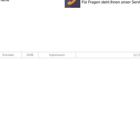
Tarife
Für Fragen steht Ihnen unser Ser
Kontakt
AGB
Impressum
(c) 