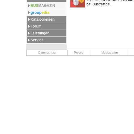
Informieren Sie sich über die 
bei Bustreff.de.
BUS
MAGAZIN
group
edia
Katalogreisen
Forum
Leistungen
Service
Datenschutz
Presse
Mediadaten