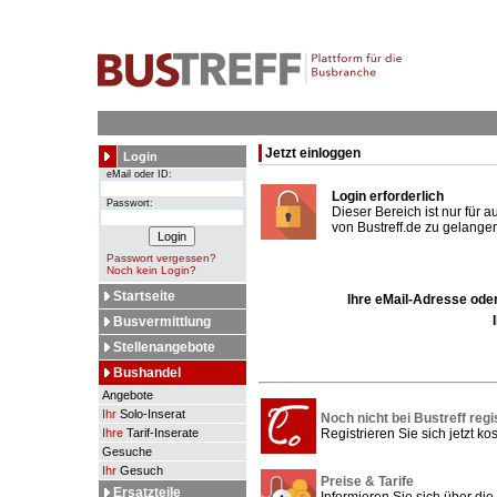
Jetzt einloggen
Login
eMail oder ID:
Login erforderlich
Passwort:
Dieser Bereich ist nur für 
von Bustreff.de zu gelangen
Passwort vergessen?
Noch kein Login?
Startseite
Ihre eMail-Adresse oder
Busvermittlung
Stellenangebote
Bushandel
Angebote
Ihr
Solo-Inserat
Noch nicht bei Bustreff regi
Ihre
Tarif-Inserate
Registrieren Sie sich jetzt kos
Gesuche
Ihr
Gesuch
Preise & Tarife
Ersatzteile