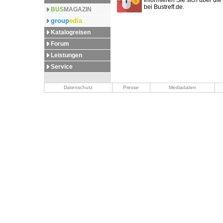
Informieren Sie sich über die 
bei Bustreff.de.
BUS
MAGAZIN
group
edia
Katalogreisen
Forum
Leistungen
Service
Datenschutz
Presse
Mediadaten