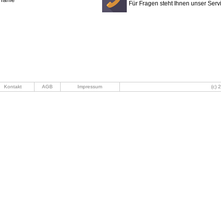
Tarife
Für Fragen steht Ihnen unser Ser
Kontakt
AGB
Impressum
(c) 