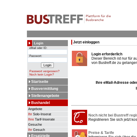
Jetzt einloggen
Login
eMail oder ID:
Login erforderlich
Passwort:
Dieser Bereich ist nur für 
von Bustreff.de zu gelangen
Passwort vergessen?
Noch kein Login?
Startseite
Ihre eMail-Adresse oder
Busvermittlung
Stellenangebote
Bushandel
Angebote
Ihr
Solo-Inserat
Noch nicht bei Bustreff regi
Ihre
Tarif-Inserate
Registrieren Sie sich jetzt kos
Gesuche
Ihr
Gesuch
Preise & Tarife
Ersatzteile