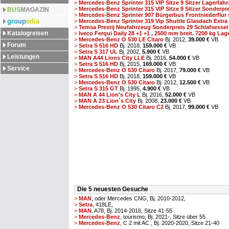
>
Mercedes-Benz Sprinter 315 VIP Sitze 9 Sitzer Lagerfahr
>
Mercedes-Benz Sprinter 315 VIP Sitze 9 Sitzer Sonderprei
BUS
MAGAZIN
>
Mercedes-Benz Sprinter 907 Bürgerbus Frontniederflur s
group
edia
>
Mercedes-Benz Sprinter 319 Vip Shuttle Glasdach Extra B
>
Temsa Prestij Neufahrzeug Sonderpreis 29 Schlafsessel s
Katalogreisen
>
Iveco Ferqui Daily 28 +1 +1 , 2500 mm breit. 7200 kg Lager
>
Mercedes-Benz O 530 LE Citaro
Bj. 2012,
39.000 €
VB
Forum
>
Setra S 516 HD
Bj. 2018,
159.000 €
VB
>
Setra S 317 UL
Bj. 2002,
5.900 €
VB
Leistungen
>
MAN A44 Lions City LLE
Bj. 2016,
54.000 €
VB
>
Setra S 516 HD
Bj. 2015,
169.000 €
VB
Service
>
Mercedes-Benz O 530 Citaro
Bj. 2017,
79.000 €
VB
>
Setra S 516 HD
Bj. 2018,
159.000 €
VB
>
Mercedes-Benz O 530 Citaro
Bj. 2012,
12.500 €
VB
>
Setra S 315 GT
Bj. 1995,
4.900 €
VB
>
MAN A 44 Lion's City L
Bj. 2016,
52.000 €
VB
>
MAN A 23 Lion´s City
Bj. 2008,
23.000 €
VB
>
Mercedes-Benz O 530 Citaro C2
Bj. 2017,
99.000 €
VB
Die 5 neuesten Gesuche
>
MAN
, oder Mercedes CNG, Bj. 2010-2012,
>
Setra
, 418LE,
>
MAN
, A78, Bj. 2014-2016, Sitze 41-55
>
Mercedes-Benz
, tourismo, Bj. 2021-, Sitze über 55
>
Mercedes-Benz
, C 2 mit AC , Bj. 2020-2020, Sitze 21-40