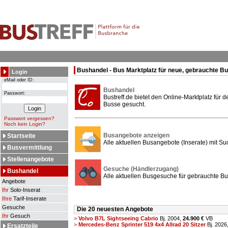
Bushandel - Bus Marktplatz für neue, gebrauchte B
Login
eMail oder ID:
Bushandel
Passwort:
Bustreff.de bietet den Online-Marktplatz für
Busse gesucht.
Passwort vergessen?
Noch kein Login?
Busangebote anzeigen
Startseite
Alle aktuellen Busangebote (Inserate) mit Su
Busvermittlung
Stellenangebote
Gesuche (Händlerzugang)
Bushandel
Alle aktuellen Busgesuche für gebrauchte Bu
Angebote
Ihr
Solo-Inserat
Ihre
Tarif-Inserate
Gesuche
Die 20 neuesten Angebote
Ihr
Gesuch
>
Volvo B7L Sightseeing Cabrio
Bj. 2004,
24.900 €
VB
>
Mercedes-Benz Sprinter 519 4x4 Allrad 20 Sitzer
Bj. 2026
Ersatzteile