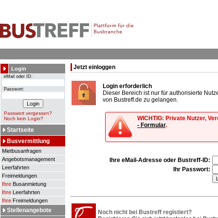
Jetzt einloggen
Login
eMail oder ID:
Login erforderlich
Passwort:
Dieser Bereich ist nur für authorisierte Nu
von Bustreff.de zu gelangen.
Passwort vergessen?
WICHTIG:
Private Nutzer, Ve
Noch kein Login?
- Formular
.
Startseite
Busvermittlung
Mietbusanfragen
Angebotsmanagement
Ihre eMail-Adresse oder Bustreff-ID:
Leerfahrten
Ihr Passwort:
Freimeldungen
Ihre
Busanmietung
Ihre
Leerfahrten
Ihre
Freimeldungen
Stellenangebote
Noch nicht bei Bustreff registiert?