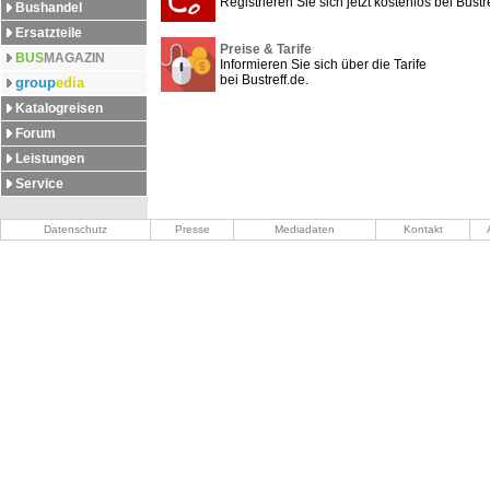
Registrieren Sie sich jetzt kostenlos bei Bustre
Bushandel
Ersatzteile
Preise & Tarife
BUS
MAGAZIN
Informieren Sie sich über die Tarife
bei Bustreff.de.
group
edia
Katalogreisen
Forum
Leistungen
Service
Datenschutz
Presse
Mediadaten
Kontakt