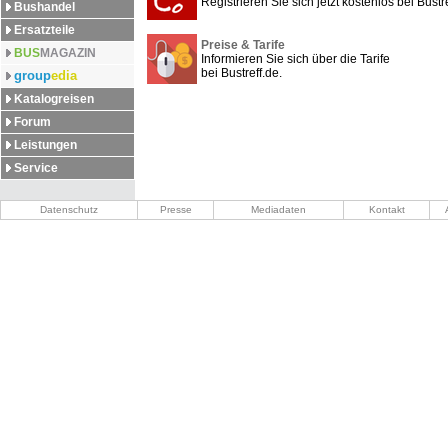
Registrieren Sie sich jetzt kostenlos bei Bustre
Bushandel
Ersatzteile
Preise & Tarife
BUS
MAGAZIN
Informieren Sie sich über die Tarife
bei Bustreff.de.
group
edia
Katalogreisen
Forum
Leistungen
Service
Datenschutz
Presse
Mediadaten
Kontakt