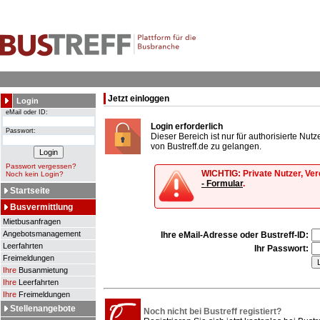
Jetzt einloggen
Login
eMail oder ID:
Login erforderlich
Passwort:
Dieser Bereich ist nur für authorisierte Nu
von Bustreff.de zu gelangen.
Passwort vergessen?
WICHTIG:
Private Nutzer, Ve
Noch kein Login?
- Formular
.
Startseite
Busvermittlung
Mietbusanfragen
Angebotsmanagement
Ihre eMail-Adresse oder Bustreff-ID:
Leerfahrten
Ihr Passwort:
Freimeldungen
Ihre
Busanmietung
Ihre
Leerfahrten
Ihre
Freimeldungen
Stellenangebote
Noch nicht bei Bustreff registiert?