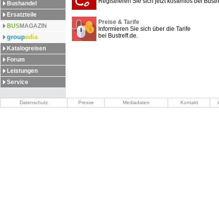
Registrieren Sie sich jetzt kostenlos bei Bustre
Bushandel
Ersatzteile
Preise & Tarife
BUS
MAGAZIN
Informieren Sie sich über die Tarife
bei Bustreff.de.
group
edia
Katalogreisen
Forum
Leistungen
Service
Datenschutz
Presse
Mediadaten
Kontakt