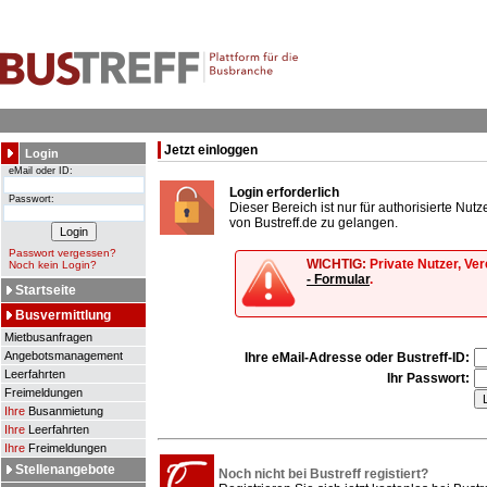
Jetzt einloggen
Login
eMail oder ID:
Login erforderlich
Passwort:
Dieser Bereich ist nur für authorisierte Nu
von Bustreff.de zu gelangen.
Passwort vergessen?
WICHTIG:
Private Nutzer, Ve
Noch kein Login?
- Formular
.
Startseite
Busvermittlung
Mietbusanfragen
Angebotsmanagement
Ihre eMail-Adresse oder Bustreff-ID:
Leerfahrten
Ihr Passwort:
Freimeldungen
Ihre
Busanmietung
Ihre
Leerfahrten
Ihre
Freimeldungen
Stellenangebote
Noch nicht bei Bustreff registiert?