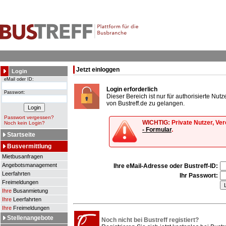
Jetzt einloggen
Login
eMail oder ID:
Login erforderlich
Passwort:
Dieser Bereich ist nur für authorisierte Nu
von Bustreff.de zu gelangen.
Passwort vergessen?
WICHTIG:
Private Nutzer, Ve
Noch kein Login?
- Formular
.
Startseite
Busvermittlung
Mietbusanfragen
Angebotsmanagement
Ihre eMail-Adresse oder Bustreff-ID:
Leerfahrten
Ihr Passwort:
Freimeldungen
Ihre
Busanmietung
Ihre
Leerfahrten
Ihre
Freimeldungen
Stellenangebote
Noch nicht bei Bustreff registiert?