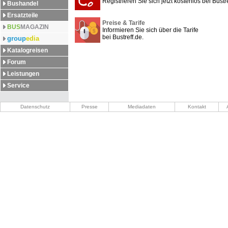
Registrieren Sie sich jetzt kostenlos bei Bustre
Bushandel
Ersatzteile
Preise & Tarife
BUS
MAGAZIN
Informieren Sie sich über die Tarife
bei Bustreff.de.
group
edia
Katalogreisen
Forum
Leistungen
Service
Datenschutz
Presse
Mediadaten
Kontakt