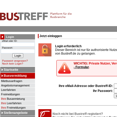
Jetzt einloggen
Login
eMail oder ID:
Login erforderlich
Passwort:
Dieser Bereich ist nur für authorisierte Nu
von Bustreff.de zu gelangen.
Passwort vergessen?
WICHTIG:
Private Nutzer, Ve
Noch kein Login?
- Formular
.
Startseite
Busvermittlung
Mietbusanfragen
Angebotsmanagement
Ihre eMail-Adresse oder Bustreff-ID:
Leerfahrten
Ihr Passwort:
Freimeldungen
Ihre
Busanmietung
Ihre
Leerfahrten
Ihre
Freimeldungen
Stellenangebote
Noch nicht bei Bustreff registiert?