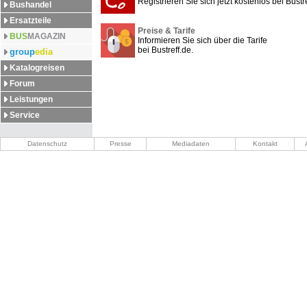
Registrieren Sie sich jetzt kostenlos bei Bustre
Bushandel
Ersatzteile
Preise & Tarife
BUS
MAGAZIN
Informieren Sie sich über die Tarife
bei Bustreff.de.
group
edia
Katalogreisen
Forum
Leistungen
Service
Datenschutz
Presse
Mediadaten
Kontakt