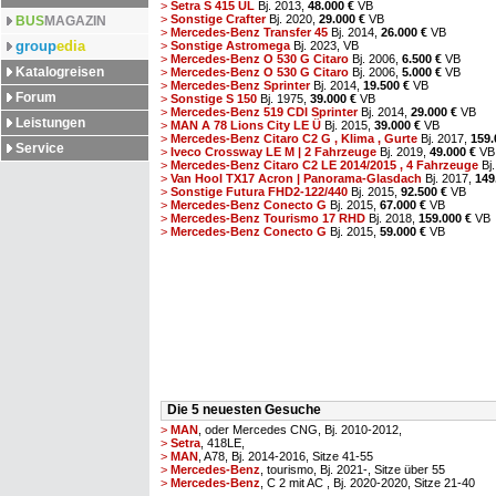
>
Setra S 415 UL
Bj. 2013,
48.000 €
VB
>
Sonstige Crafter
Bj. 2020,
29.000 €
VB
BUS
MAGAZIN
>
Mercedes-Benz Transfer 45
Bj. 2014,
26.000 €
VB
group
edia
>
Sonstige Astromega
Bj. 2023,
VB
>
Mercedes-Benz O 530 G Citaro
Bj. 2006,
6.500 €
VB
Katalogreisen
>
Mercedes-Benz O 530 G Citaro
Bj. 2006,
5.000 €
VB
>
Mercedes-Benz Sprinter
Bj. 2014,
19.500 €
VB
Forum
>
Sonstige S 150
Bj. 1975,
39.000 €
VB
>
Mercedes-Benz 519 CDI Sprinter
Bj. 2014,
29.000 €
VB
Leistungen
>
MAN A 78 Lions City LE Ü
Bj. 2015,
39.000 €
VB
>
Mercedes-Benz Citaro C2 G , Klima , Gurte
Bj. 2017,
159.
Service
>
Iveco Crossway LE M | 2 Fahrzeuge
Bj. 2019,
49.000 €
VB
>
Mercedes-Benz Citaro C2 LE 2014/2015 , 4 Fahrzeuge
Bj.
>
Van Hool TX17 Acron | Panorama-Glasdach
Bj. 2017,
149
>
Sonstige Futura FHD2-122/440
Bj. 2015,
92.500 €
VB
>
Mercedes-Benz Conecto G
Bj. 2015,
67.000 €
VB
>
Mercedes-Benz Tourismo 17 RHD
Bj. 2018,
159.000 €
VB
>
Mercedes-Benz Conecto G
Bj. 2015,
59.000 €
VB
Die 5 neuesten Gesuche
>
MAN
, oder Mercedes CNG, Bj. 2010-2012,
>
Setra
, 418LE,
>
MAN
, A78, Bj. 2014-2016, Sitze 41-55
>
Mercedes-Benz
, tourismo, Bj. 2021-, Sitze über 55
>
Mercedes-Benz
, C 2 mit AC , Bj. 2020-2020, Sitze 21-40