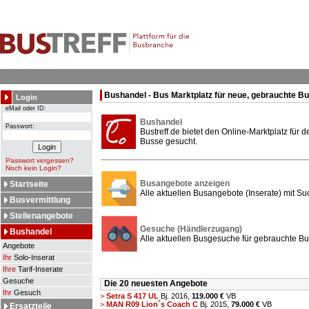
Bushandel - Bus Marktplatz für neue, gebrauchte B
Login
eMail oder ID:
Bushandel
Passwort:
Bustreff.de bietet den Online-Marktplatz für
Busse gesucht.
Passwort vergessen?
Noch kein Login?
Busangebote anzeigen
Startseite
Alle aktuellen Busangebote (Inserate) mit Su
Busvermittlung
Stellenangebote
Gesuche (Händlerzugang)
Bushandel
Alle aktuellen Busgesuche für gebrauchte Bu
Angebote
Ihr
Solo-Inserat
Ihre
Tarif-Inserate
Gesuche
Die 20 neuesten Angebote
Ihr
Gesuch
>
Setra S 417 UL
Bj. 2016,
119.000 €
VB
>
MAN R09 Lion´s Coach C
Bj. 2015,
79.000 €
VB
Ersatzteile