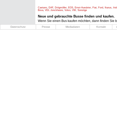
Caetano
,
DAF
,
Drögmöller
,
EOS
,
Ernst-Auwärter
,
Fiat
,
Ford
,
Ikarus
,
Iri
Bova
,
VDL Jonckheere
,
Volvo
,
VW
,
Sonstige
Neue und gebrauchte Busse finden und kaufen.
Wenn Sie einen Bus kaufen möchten, dann finden Sie b
Datenschutz
Presse
Mediadaten
Kontakt