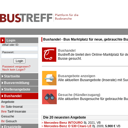
Bushandel - Bus Marktplatz für neue, gebrauchte B
Login
eMail oder ID:
Bushandel
Passwort:
Bustreff.de bietet den Online-Marktplatz für
Busse gesucht.
Passwort vergessen?
Noch kein Login?
Busangebote anzeigen
Startseite
Alle aktuellen Busangebote (Inserate) mit Su
Busvermittlung
Stellenangebote
Gesuche (Händlerzugang)
Bushandel
Alle aktuellen Busgesuche für gebrauchte Bu
Angebote
Ihr
Solo-Inserat
Ihre
Tarif-Inserate
Gesuche
Die 20 neuesten Angebote
Ihr
Gesuch
>
Mercedes-Benz INTOURO
Bj. 2021,
VB
>
Mercedes-Benz O 530 Citaro LE
Bj. 2009,
5.900 €
VB
Ersatzteile