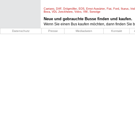
Caetano
,
DAF
,
Drögmöller
,
EOS
,
Ernst-Auwärter
,
Fiat
,
Ford
,
Ikarus
,
Iri
Bova
,
VDL Jonckheere
,
Volvo
,
VW
,
Sonstige
Neue und gebrauchte Busse finden und kaufen.
Wenn Sie einen Bus kaufen möchten, dann finden Sie b
Datenschutz
Presse
Mediadaten
Kontakt