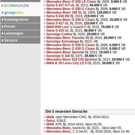
>
Mercedes-Benz O 530 LE Citaro
Bj. 2009,
9.900 €
VB
>
Setra S 417 GT-UL
Bj. 2013,
45.000 €
VB
BUS
MAGAZIN
>
Mercedes-Benz O 530 G Citaro
Bj. 2009,
9.900 €
VB
group
edia
>
Mercedes-Benz 190 SL
Bj. 1959,
129.000 €
VB
>
Setra S 516 HD
Bj. 2018,
219.000 €
VB
Katalogreisen
>
Mercedes-Benz O 530 G Citaro
Bj. 2009,
16.500 €
VB
>
Setra S 417 UL
Bj. 2016,
119.000 €
VB
Forum
>
MAN R09 Lion´s Coach C
Bj. 2015,
79.000 €
VB
>
Setra S 415 UL
Bj. 2013,
48.000 €
VB
Leistungen
>
Sonstige Crafter
Bj. 2020,
29.000 €
VB
>
Mercedes-Benz Transfer 45
Bj. 2014,
26.000 €
VB
Service
>
Sonstige Astromega
Bj. 2023,
VB
>
Mercedes-Benz O 530 G Citaro
Bj. 2006,
6.500 €
VB
>
Mercedes-Benz O 530 G Citaro
Bj. 2006,
5.000 €
VB
>
Mercedes-Benz Sprinter
Bj. 2014,
19.500 €
VB
>
Sonstige S 150
Bj. 1975,
39.000 €
VB
>
Mercedes-Benz 519 CDI Sprinter
Bj. 2014,
29.000 €
VB
>
MAN A 78 Lions City LE Ü
Bj. 2015,
39.000 €
VB
Die 5 neuesten Gesuche
>
MAN
, oder Mercedes CNG, Bj. 2010-2012,
>
Setra
, 418LE,
>
MAN
, A78, Bj. 2014-2016, Sitze 41-55
>
Mercedes-Benz
, tourismo, Bj. 2021-, Sitze über 55
>
Mercedes-Benz
, C 2 mit AC , Bj. 2020-2020, Sitze 21-40