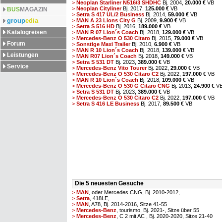
>
Neoplan Starliner N516/3 SHDHC
Bj. 2004,
20.000 €
VB
>
Neoplan Cityliner
Bj. 2017,
125.000 €
VB
BUS
MAGAZIN
>
Setra S 417 UL/2 Business
Bj. 2014,
59.000 €
VB
group
edia
>
MAN A 23 Lions City G
Bj. 2009,
9.900 €
VB
>
Setra S 516 HD
Bj. 2016,
189.000 €
VB
Katalogreisen
>
MAN R 07 Lion´s Coach
Bj. 2018,
129.000 €
VB
>
Mercedes-Benz O 530 Citaro
Bj. 2015,
79.000 €
VB
Forum
>
Sonstige Maxi Trailer
Bj. 2010,
6.900 €
VB
>
MAN R 10 Lion´s Coach
Bj. 2018,
139.000 €
VB
Leistungen
>
MAN R07 Lion´s Coach
Bj. 2018,
149.000 €
VB
>
Setra S 531 DT
Bj. 2023,
389.000 €
VB
Service
>
Mercedes-Benz Vito Tourer
Bj. 2022,
29.000 €
VB
>
Mercedes-Benz O 530 Citaro C2
Bj. 2022,
197.000 €
VB
>
MAN R 10 Lion´s Coach
Bj. 2018,
109.000 €
VB
>
Mercedes-Benz O 530 G Citaro CNG
Bj. 2013,
24.900 €
V
>
Setra S 531 DT
Bj. 2023,
389.000 €
VB
>
Mercedes-Benz O 530 Citaro C2
Bj. 2022,
197.000 €
VB
>
Setra S 416 LE Business
Bj. 2017,
89.500 €
VB
Die 5 neuesten Gesuche
>
MAN
, oder Mercedes CNG, Bj. 2010-2012,
>
Setra
, 418LE,
>
MAN
, A78, Bj. 2014-2016, Sitze 41-55
>
Mercedes-Benz
, tourismo, Bj. 2021-, Sitze über 55
>
Mercedes-Benz
, C 2 mit AC , Bj. 2020-2020, Sitze 21-40