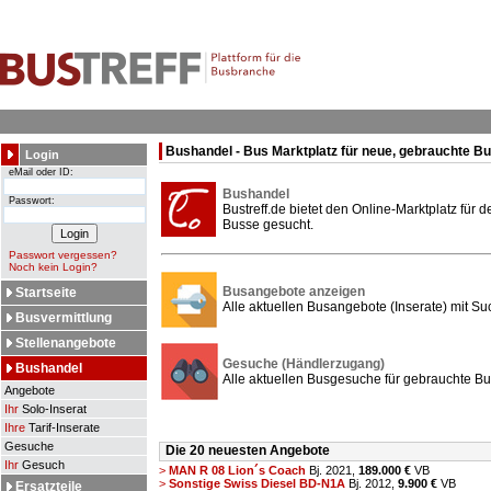
Bushandel - Bus Marktplatz für neue, gebrauchte B
Login
eMail oder ID:
Bushandel
Passwort:
Bustreff.de bietet den Online-Marktplatz für
Busse gesucht.
Passwort vergessen?
Noch kein Login?
Busangebote anzeigen
Startseite
Alle aktuellen Busangebote (Inserate) mit Su
Busvermittlung
Stellenangebote
Gesuche (Händlerzugang)
Bushandel
Alle aktuellen Busgesuche für gebrauchte Bu
Angebote
Ihr
Solo-Inserat
Ihre
Tarif-Inserate
Gesuche
Die 20 neuesten Angebote
Ihr
Gesuch
>
MAN R 08 Lion´s Coach
Bj. 2021,
189.000 €
VB
>
Sonstige Swiss Diesel BD-N1A
Bj. 2012,
9.900 €
VB
Ersatzteile