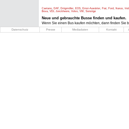
Caetano
,
DAF
,
Drögmöller
,
EOS
,
Ernst-Auwärter
,
Fiat
,
Ford
,
Ikarus
,
Iri
Bova
,
VDL Jonckheere
,
Volvo
,
VW
,
Sonstige
Neue und gebrauchte Busse finden und kaufen.
Wenn Sie einen Bus kaufen möchten, dann finden Sie b
Datenschutz
Presse
Mediadaten
Kontakt