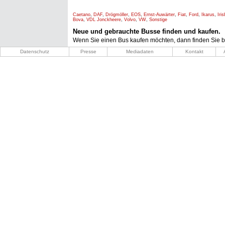
Caetano
,
DAF
,
Drögmöller
,
EOS
,
Ernst-Auwärter
,
Fiat
,
Ford
,
Ikarus
,
Iri
Bova
,
VDL Jonckheere
,
Volvo
,
VW
,
Sonstige
Neue und gebrauchte Busse finden und kaufen.
Wenn Sie einen Bus kaufen möchten, dann finden Sie b
Datenschutz
Presse
Mediadaten
Kontakt