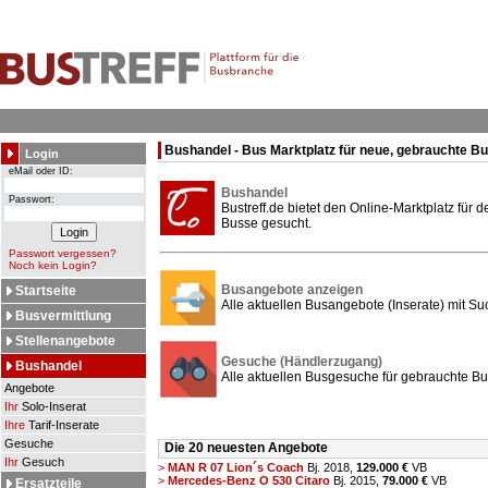
Bushandel - Bus Marktplatz für neue, gebrauchte B
Login
eMail oder ID:
Bushandel
Passwort:
Bustreff.de bietet den Online-Marktplatz für
Busse gesucht.
Passwort vergessen?
Noch kein Login?
Busangebote anzeigen
Startseite
Alle aktuellen Busangebote (Inserate) mit Su
Busvermittlung
Stellenangebote
Gesuche (Händlerzugang)
Bushandel
Alle aktuellen Busgesuche für gebrauchte Bu
Angebote
Ihr
Solo-Inserat
Ihre
Tarif-Inserate
Gesuche
Die 20 neuesten Angebote
Ihr
Gesuch
>
MAN R 07 Lion´s Coach
Bj. 2018,
129.000 €
VB
>
Mercedes-Benz O 530 Citaro
Bj. 2015,
79.000 €
VB
Ersatzteile