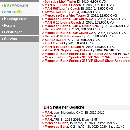
>
Sonstige Maxi Trailer
Bj. 2010,
6.900 €
VB
>
MAN R 10 Lion´s Coach
Bj. 2018,
139.000 €
VB
BUS
MAGAZIN
>
MAN R07 Lion´s Coach
Bj. 2018,
149.000 €
VB
group
edia
>
Setra S 531 DT
Bj. 2023,
389.000 €
VB
>
Mercedes-Benz Vito Tourer
Bj. 2022,
29.000 €
VB
Katalogreisen
>
Mercedes-Benz O 530 Citaro C2
Bj. 2022,
197.000 €
VB
>
MAN R 10 Lion´s Coach
Bj. 2018,
109.000 €
VB
Forum
>
Mercedes-Benz O 530 G Citaro CNG
Bj. 2013,
24.900 €
V
>
Setra S 531 DT
Bj. 2023,
389.000 €
VB
Leistungen
>
Mercedes-Benz O 530 Citaro C2
Bj. 2022,
197.000 €
VB
>
Setra S 416 LE Business
Bj. 2017,
89.500 €
VB
Service
>
Setra S 531 DT
Bj. 2023,
399.000 €
VB
>
Ford Transit
Bj. 2013,
9.900 €
VB
>
MAN R 09 Lion´s Coach
Bj. 2018,
149.000 €
VB
>
Volvo B7L Sightseeing Cabrio
Bj. 2004,
24.900 €
VB
>
Mercedes-Benz Sprinter 519 4x4 Allrad 20 Sitzer
Bj. 2026
>
Mercedes-Benz Sprinter 315 VIP Sitze 9 Sitzer Lagerfahr
>
Mercedes-Benz Sprinter 315 VIP Sitze 9 Sitzer Sonderprei
Die 5 neuesten Gesuche
>
MAN
, oder Mercedes CNG, Bj. 2010-2012,
>
Setra
, 418LE,
>
MAN
, A78, Bj. 2014-2016, Sitze 41-55
>
Mercedes-Benz
, tourismo, Bj. 2021-, Sitze über 55
>
Mercedes-Benz
, C 2 mit AC , Bj. 2020-2020, Sitze 21-40